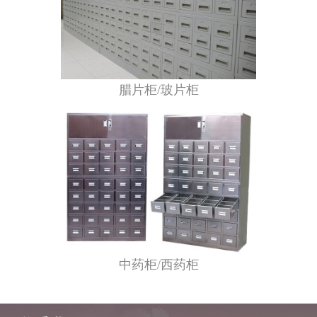
腊片柜/玻片柜
中药柜/西药柜