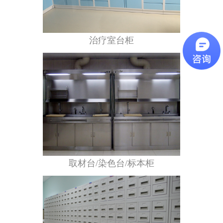
治疗室台柜
取材台/染色台/标本柜