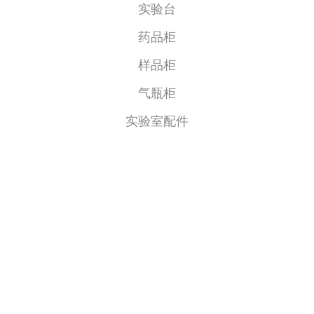
实验台
药品柜
样品柜
气瓶柜
实验室配件
联系我们
地址：济南市天桥区中德产业园二期11-B
电话：0531-85988933， 13616417077
传真：0531-85990506
邮箱：jinxinglab@126.com
Copyright © 济南金星实验室家具有限公司 | 鲁ICP备16043939号-1